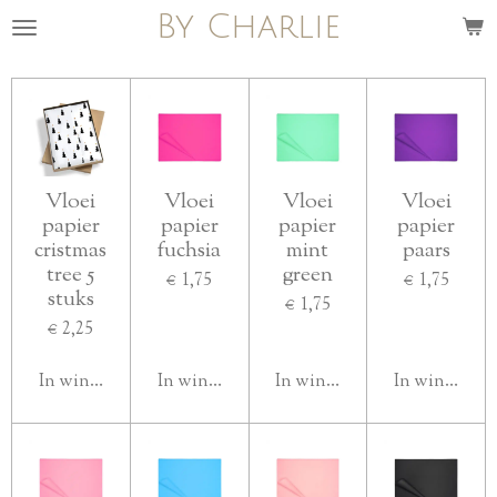
By Charlie
Ga
direct
naar
de
hoofdinhoud
Vloei
Vloei
Vloei
Vloei
papier
papier
papier
papier
cristmas
fuchsia
mint
paars
tree 5
green
€ 1,75
€ 1,75
stuks
€ 1,75
€ 2,25
In winkelwagen
In winkelwagen
In winkelwagen
In winkelwa