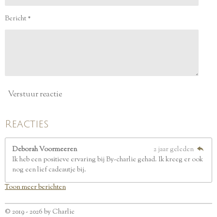
t
e
Bericht *
r
r
e
n
Verstuur reactie
Reacties
Deborah Voormeeren
2 jaar geleden
Ik heb een positieve ervaring bij By-charlie gehad. Ik kreeg er ook
nog een lief cadeautje bij.
Toon meer berichten
© 2019 - 2026 by Charlie