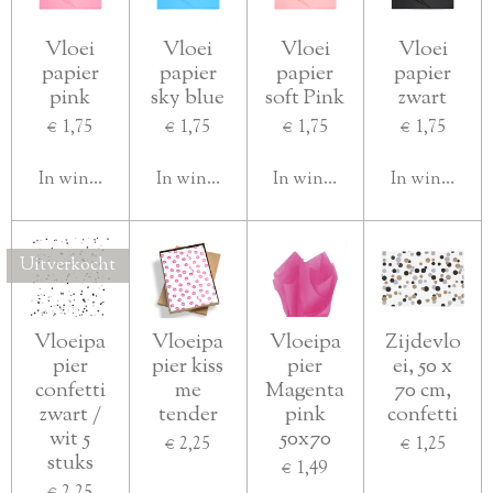
Vloei
Vloei
Vloei
Vloei
papier
papier
papier
papier
pink
sky blue
soft Pink
zwart
€ 1,75
€ 1,75
€ 1,75
€ 1,75
In winkelwagen
In winkelwagen
In winkelwagen
In winkelwa
Uitverkocht
Vloeipa
Vloeipa
Vloeipa
Zijdevlo
pier
pier kiss
pier
ei, 50 x
confetti
me
Magenta
70 cm,
zwart /
tender
pink
confetti
wit 5
50x70
€ 2,25
€ 1,25
stuks
€ 1,49