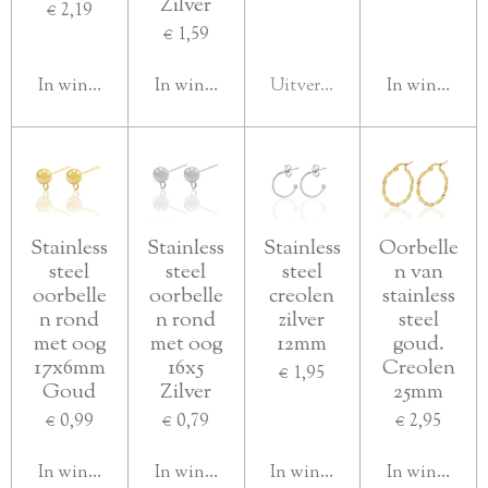
Zilver
€ 2,19
€ 1,59
In winkelwagen
In winkelwagen
Uitverkocht
In winkelwa
Stainless
Stainless
Stainless
Oorbelle
steel
steel
steel
n van
oorbelle
oorbelle
creolen
stainless
n rond
n rond
zilver
steel
met oog
met oog
12mm
goud.
17x6mm
16x5
Creolen
€ 1,95
Goud
Zilver
25mm
€ 0,99
€ 0,79
€ 2,95
In winkelwagen
In winkelwagen
In winkelwagen
In winkelwa