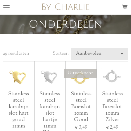
By Charlie
Ga
direct
naar
Onderdelen
de
hoofdinhoud
29 resultaten
Sorteer:
Uitverkocht
Stainless
Stainless
Stainless
Stainless
steel
steel
steel
steel
karabijn
karabijn
Boeislot
Boeislot
slot hart
slot
10mm
10mm
goud
hartje
Goud
Zilver
11mm
11mm
€ 3,49
€ 2,49