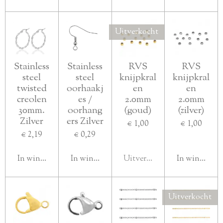
Uitverkocht
Stainless
Stainless
RVS
RVS
steel
steel
knijpkral
knijpkral
twisted
oorhaakj
en
en
creolen
es /
2.0mm
2.0mm
30mm.
oorhang
(goud)
(zilver)
Zilver
ers Zilver
€ 1,00
€ 1,00
€ 2,19
€ 0,29
In winkelwagen
In winkelwagen
Uitverkocht
In winkelwa
Uitverkocht