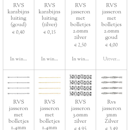
RVS
RVS
RVS
RVS
karabijns
karabijns
jasseron
jasseron
luiting
luiting
met
met
(goud)
(zilver)
bolletjes
bolletjes
2.0mm
2.0mm
€ 0,40
€ 0,15
zilver
goud
€ 2,50
€ 4,00
In winkelwagen
In winkelwagen
In winkelwagen
Uitverkocht
RVS
RVS
RVS
Rvs
jasseron
jasseron
jasseron
jasseron
met
met
3.0mm
3mm
bolletjes
bolletjes
zilver
Zilver
1.4mm
1.4mm
€ 4,95
€ 3,49