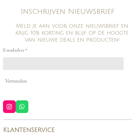
Inschrijven Nieuwsbrief
Meld je aan voor onze nieuwsbrief en
krijg 10% korting en blijf op de hoogte
van nieuwe deals en producten!
E-mailadres *
Verzenden
I
W
n
h
s
a
t
t
Klantenservice
a
s