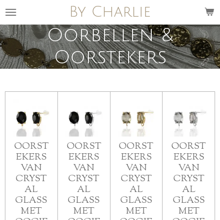
By Charlie
Ga
direct
Oorbellen &
naar
de
Oorstekers
hoofdinhoud
OORST
OORST
OORST
OORST
EKERS
EKERS
EKERS
EKERS
VAN
VAN
VAN
VAN
CRYST
CRYST
CRYST
CRYST
AL
AL
AL
AL
GLASS
GLASS
GLASS
GLASS
MET
MET
MET
MET