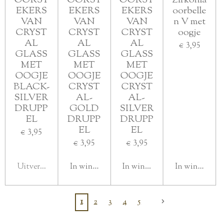
OORST
OORST
OORST
Zirkonia
EKERS
EKERS
EKERS
oorbelle
VAN
VAN
VAN
n V met
CRYST
CRYST
CRYST
oogje
AL
AL
AL
€ 3,95
GLASS
GLASS
GLASS
MET
MET
MET
OOGJE
OOGJE
OOGJE
BLACK-
CRYST
CRYST
SILVER
AL-
AL-
DRUPP
GOLD
SILVER
EL
DRUPP
DRUPP
EL
EL
€ 3,95
€ 3,95
€ 3,95
Uitverkocht
In winkelwagen
In winkelwagen
In winkelwa
1
2
3
4
5