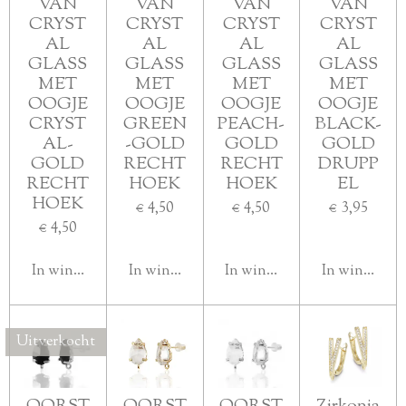
VAN
VAN
VAN
VAN
CRYST
CRYST
CRYST
CRYST
AL
AL
AL
AL
GLASS
GLASS
GLASS
GLASS
MET
MET
MET
MET
OOGJE
OOGJE
OOGJE
OOGJE
CRYST
GREEN
PEACH-
BLACK-
AL-
-GOLD
GOLD
GOLD
GOLD
RECHT
RECHT
DRUPP
RECHT
HOEK
HOEK
EL
HOEK
€ 4,50
€ 4,50
€ 3,95
€ 4,50
In winkelwagen
In winkelwagen
In winkelwagen
In winkelwa
Uitverkocht