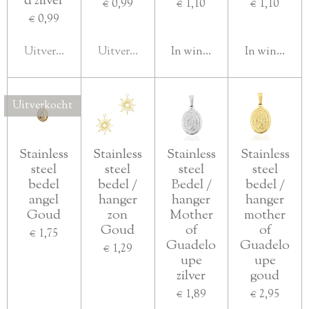
d zilver
€ 0,99
€ 1,10
€ 1,10
€ 0,99
Uitverkocht
Uitverkocht
In winkelwagen
In winkelwa
Uitverkocht
Stainless
Stainless
Stainless
Stainless
steel
steel
steel
steel
bedel
bedel /
Bedel /
bedel /
angel
hanger
hanger
hanger
Goud
zon
Mother
mother
Goud
of
of
€ 1,75
Guadelo
Guadelo
€ 1,29
upe
upe
zilver
goud
€ 1,89
€ 2,95