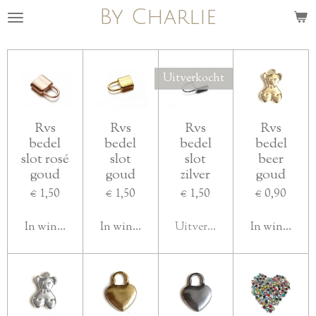
By Charlie
Ga
direct
naar
de
Uitverkocht
hoofdinhoud
Rvs
Rvs
Rvs
Rvs
bedel
bedel
bedel
bedel
slot rosé
slot
slot
beer
goud
goud
zilver
goud
€ 1,50
€ 1,50
€ 1,50
€ 0,90
In winkelwagen
In winkelwagen
Uitverkocht
In winkelwa