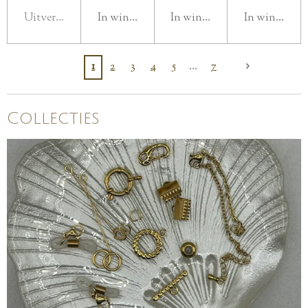
Uitverkocht
In winkelwagen
In winkelwagen
In winkelwa
1
2
3
4
5
7
Collecties