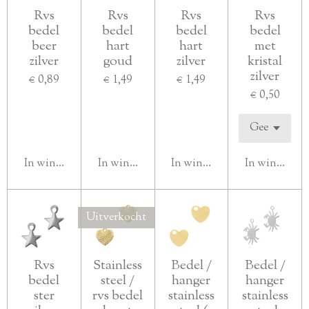
Rvs
Rvs
Rvs
Rvs
bedel
bedel
bedel
bedel
beer
hart
hart
met
zilver
goud
zilver
kristal
zilver
€ 0,89
€ 1,49
€ 1,49
€ 0,50
In winkelwagen
In winkelwagen
In winkelwagen
In winkelwa
Uitverkocht
Rvs
Stainless
Bedel /
Bedel /
bedel
steel /
hanger
hanger
ster
rvs bedel
stainless
stainless