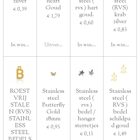
zilver
heart
steel (
steel
Goud
rvs ) hart
(RVS)
€ 0,39
goud.
krab
€ 1,79
zilver
€ 0,60
€ 0,85
In winkelwagen
Uitverkocht
In winkelwagen
In winkelwa
ROEST
Stainless
Stainless
Stainless
VRIJ
steel
steel (
steel (
STALE
Butterfly
rvs )
RVS )
N (RVS)
Gold
bedel /
bedel
STAINL
18mm
hanger
schildpa
ESS
sterretjes
d goud
€ 0,95
STEEL
€ 0,15
€ 1,49
BEDELS