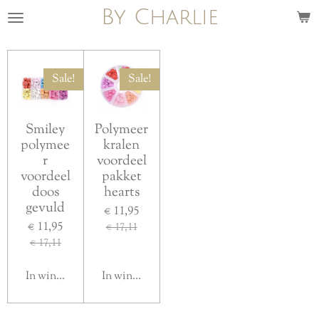
By Charlie
Ga
direct
naar
de
Sale!
Sale!
hoofdinhoud
Smiley
Polymeer
polymee
kralen
r
voordeel
voordeel
pakket
doos
hearts
gevuld
€ 11,95
€ 11,95
€ 17,11
€ 17,11
In winkelwagen
In winkelwagen