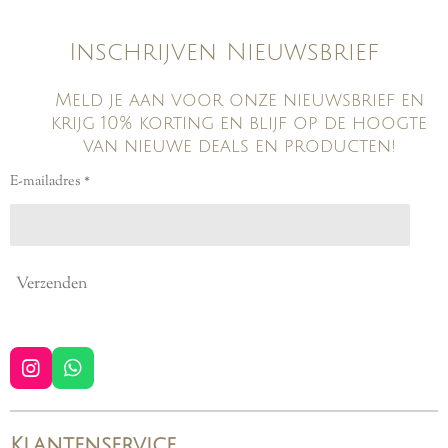
Inschrijven Nieuwsbrief
Meld je aan voor onze nieuwsbrief en
krijg 10% korting en blijf op de hoogte
van nieuwe deals en producten!
E-mailadres *
Verzenden
I
W
n
h
s
a
t
t
Klantenservice