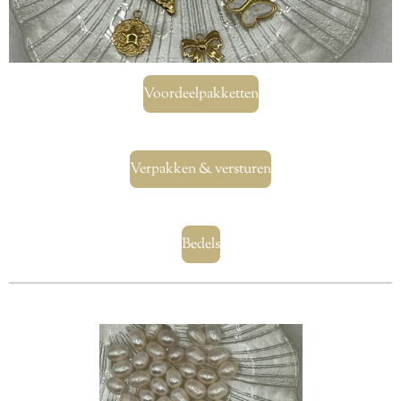
Voordeelpakketten
Verpakken & versturen
Bedels