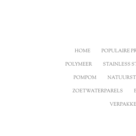
Ga
direct
naar
de
hoofdinhoud
HOME
POPULAIRE 
POLYMEER
STAINLESS S
POMPOM
NATUURS
ZOETWATERPARELS
VERPAKKE