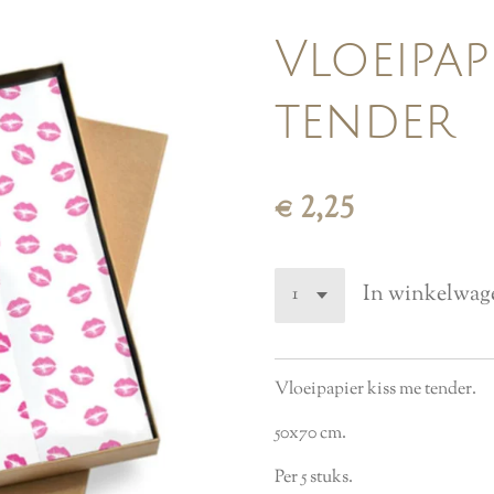
Vloeipap
tender
€ 2,25
In winkelwag
Vloeipapier kiss me tender.
50x70 cm.
Per 5 stuks.