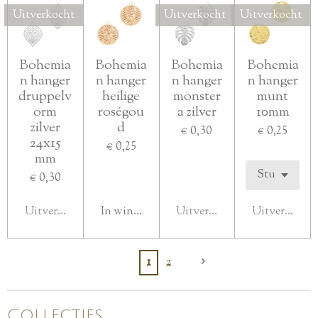
Uitverkocht
Uitverkocht
Uitverkocht
Bohemia
Bohemia
Bohemia
Bohemia
n hanger
n hanger
n hanger
n hanger
druppelv
heilige
monster
munt
orm
roségou
a zilver
10mm
zilver
d
€ 0,30
€ 0,25
24x15
€ 0,25
mm
€ 0,30
Uitverkocht
In winkelwagen
Uitverkocht
Uitverkocht
1
2
Collecties