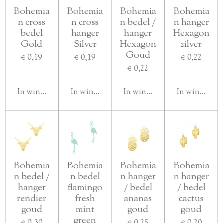
Bohemia
Bohemia
Bohemia
Bohemia
n cross
n cross
n bedel /
n hanger
bedel
hanger
hanger
Hexagon
Gold
Silver
Hexagon
zilver
Goud
€ 0,19
€ 0,19
€ 0,22
€ 0,22
In winkelwagen
In winkelwagen
In winkelwagen
In winkelwa
Bohemia
Bohemia
Bohemia
Bohemia
n bedel /
n bedel
n hanger
n hanger
hanger
flamingo
/ bedel
/ bedel
rendier
fresh
ananas
cactus
goud
mint
goud
goud
green