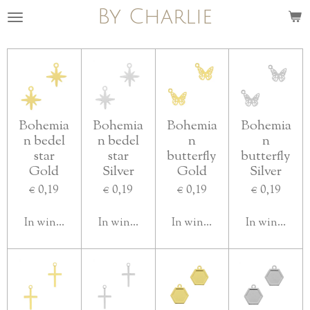
By Charlie
Ga
direct
naar
de
hoofdinhoud
Bohemia
Bohemia
Bohemia
Bohemia
n bedel
n bedel
n
n
star
star
butterfly
butterfly
Gold
Silver
Gold
Silver
€ 0,19
€ 0,19
€ 0,19
€ 0,19
In winkelwagen
In winkelwagen
In winkelwagen
In winkelwa