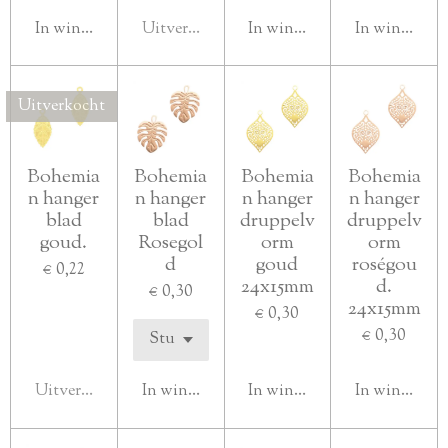
In winkelwagen
Uitverkocht
In winkelwagen
In winkelwa
Uitverkocht
Bohemia
Bohemia
Bohemia
Bohemia
n hanger
n hanger
n hanger
n hanger
blad
blad
druppelv
druppelv
goud.
Rosegol
orm
orm
d
goud
roségou
€ 0,22
24x15mm
d.
€ 0,30
24x15mm
€ 0,30
€ 0,30
Uitverkocht
In winkelwagen
In winkelwagen
In winkelwa