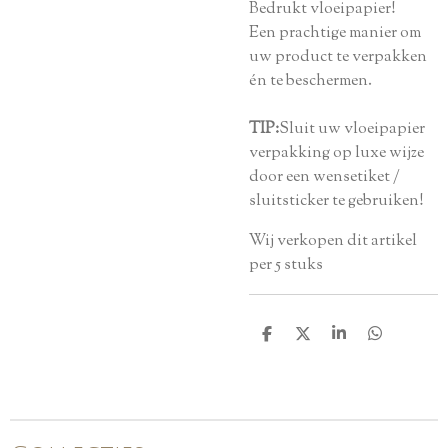
Bedrukt vloeipapier!
Een prachtige manier om
uw product te verpakken
én te beschermen.
TIP:
Sluit uw vloeipapier
verpakking op luxe wijze
door een wensetiket /
sluitsticker te gebruiken!
Wij verkopen dit artikel
per 5 stuks
D
D
S
D
e
e
h
e
l
e
a
l
e
l
r
e
n
e
n