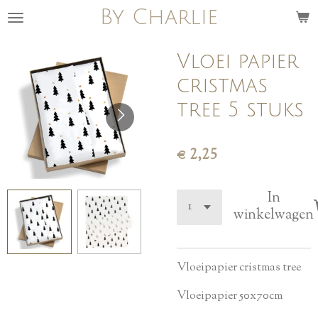
By Charlie
Ga
direct
naar
Vloei papier
de
cristmas
hoofdinhoud
tree 5 stuks
€ 2,25
In
winkelwagen
Vloeipapier cristmas tree
Vloeipapier 50x70cm