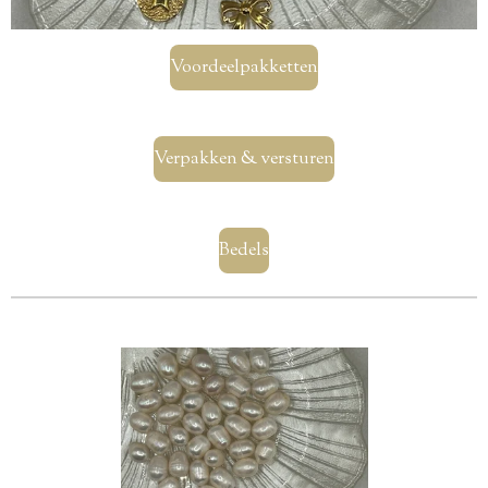
Voordeelpakketten
Verpakken & versturen
Bedels