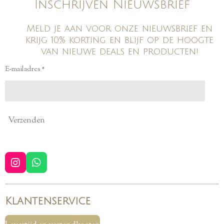
Inschrijven Nieuwsbrief
Meld je aan voor onze nieuwsbrief en
krijg 10% korting en blijf op de hoogte
van nieuwe deals en producten!
E-mailadres *
Verzenden
I
W
n
h
s
a
t
t
Klantenservice
a
s
g
A
r
p