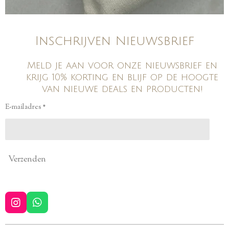
Inschrijven Nieuwsbrief
Meld je aan voor onze nieuwsbrief en
krijg 10% korting en blijf op de hoogte
van nieuwe deals en producten!
E-mailadres *
Verzenden
I
W
n
h
s
a