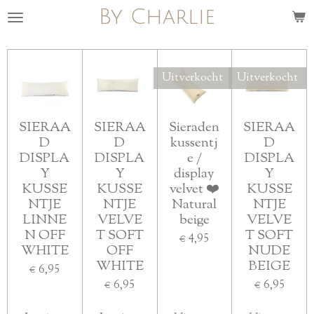
By Charlie
Ga
direct
naar
de
Uitverkocht
Uitverkocht
hoofdinhoud
SIERAA
SIERAA
Sieraden
SIERAA
D
D
kussentj
D
DISPLA
DISPLA
e /
DISPLA
Y
Y
display
Y
KUSSE
KUSSE
velvet ❤️
KUSSE
NTJE
NTJE
Natural
NTJE
LINNE
VELVE
beige
VELVE
N OFF
T SOFT
T SOFT
€ 4,95
WHITE
OFF
NUDE
WHITE
BEIGE
€ 6,95
€ 6,95
€ 6,95