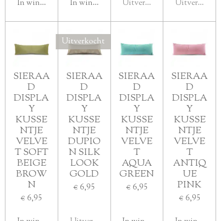
In winkelwagen
In winkelwagen
Uitverkocht
Uitverkocht
Uitverkocht
SIERAA
SIERAA
SIERAA
SIERAA
D
D
D
D
DISPLA
DISPLA
DISPLA
DISPLA
Y
Y
Y
Y
KUSSE
KUSSE
KUSSE
KUSSE
NTJE
NTJE
NTJE
NTJE
VELVE
DUPIO
VELVE
VELVE
T SOFT
N SILK
T
T
BEIGE
LOOK
AQUA
ANTIQ
BROW
GOLD
GREEN
UE
N
PINK
€ 6,95
€ 6,95
€ 6,95
€ 6,95