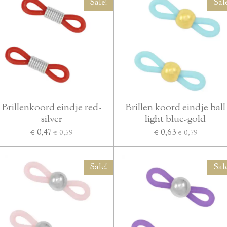
Sale!
Sal
Brillenkoord eindje red-
Brillen koord eindje ball
silver
light blue-gold
€ 0,47
€ 0,63
€ 0,59
€ 0,79
Sale!
Sal