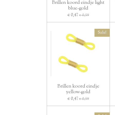
Brillen koord eindje light
blue-gold
€ 0,47
€ 0,59
Sale!
Brillen koord eindje
yellow-gold
€ 0,47
€ 0,59