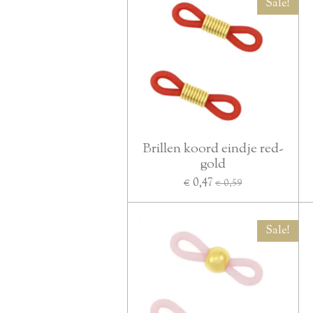
Sale!
Brillen koord eindje red-
gold
€ 0,47
€ 0,59
Sale!