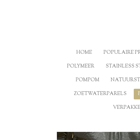
Ga
direct
naar
de
hoofdinhoud
HOME
POPULAIRE 
POLYMEER
STAINLESS S
POMPOM
NATUURS
ZOETWATERPARELS
VERPAKKE