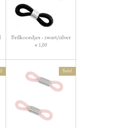
d
Brilkoordjes - zwart/zilver
€ 1,00
e!
Sale!