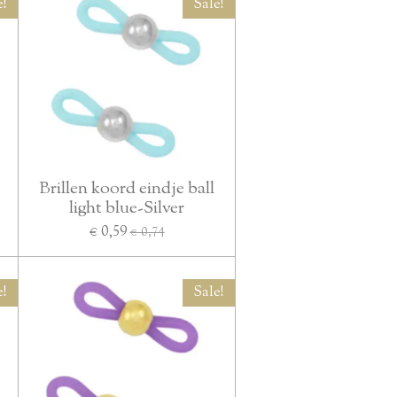
e!
Sale!
Brillen koord eindje ball
light blue-Silver
€ 0,59
€ 0,74
e!
Sale!