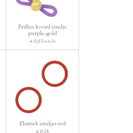
Brillen koord eindje
purple-gold
€ 0,63
€ 0,79
Elastiek eindjes red
€ 0,24