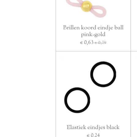
Brillen koord eindje ball
pink-gold
€ 0,63
€ 0,79
Elastiek eindjes black
€ 0,24