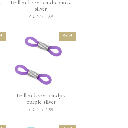
-
Brillen koord eindje pink-
silver
€ 0,47
€ 0,59
e!
Sale!
Brillen koord eindjes
purple-silver
€ 0,47
€ 0,59