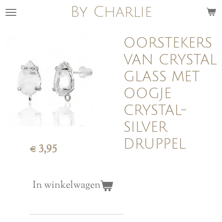
By Charlie
Ga
direct
naar
OORSTEKERS
de
VAN CRYSTAL
hoofdinhoud
GLASS MET
OOGJE
CRYSTAL-
SILVER
DRUPPEL
€ 3,95
In winkelwagen