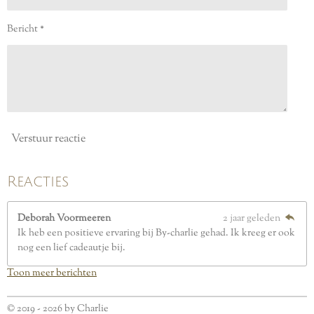
t
e
Bericht *
r
r
e
n
Verstuur reactie
Reacties
Deborah Voormeeren
2 jaar geleden
Ik heb een positieve ervaring bij By-charlie gehad. Ik kreeg er ook
nog een lief cadeautje bij.
Toon meer berichten
© 2019 - 2026 by Charlie