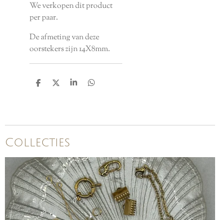
We verkopen dit product
per paar.
De afmeting van deze
oorstekers zijn 14X8mm.
D
D
S
D
e
e
h
e
l
e
a
l
e
l
r
e
n
e
n
Collecties