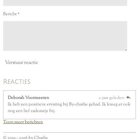
t
e
Bericht *
r
r
e
n
Verstuur reactie
Reacties
Deborah Voormeeren
2 jaar geleden
Ik heb een positieve ervaring bij By-charlie gehad. Ik kreeg er ook
nog een lief cadeautje bij.
Toon meer berichten
© 2019 - 2026 by Charlie