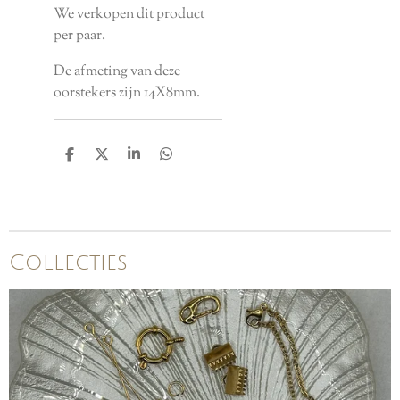
We verkopen dit product
per paar.
De afmeting van deze
oorstekers zijn 14X8mm.
D
D
S
D
e
e
h
e
l
e
a
l
e
l
r
e
n
e
n
Collecties