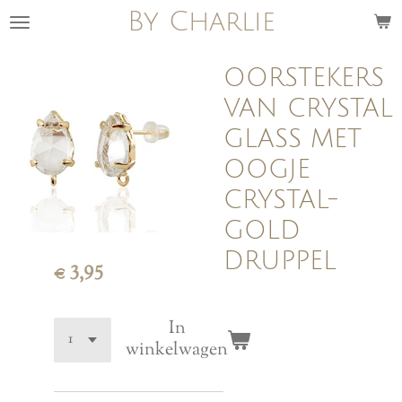
By Charlie
Ga
direct
naar
OORSTEKERS
de
VAN CRYSTAL
hoofdinhoud
GLASS MET
OOGJE
CRYSTAL-
GOLD
DRUPPEL
€ 3,95
In
winkelwagen