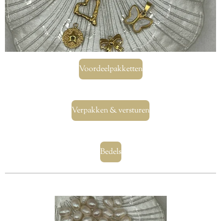
Voordeelpakketten
Verpakken & versturen
Bedels