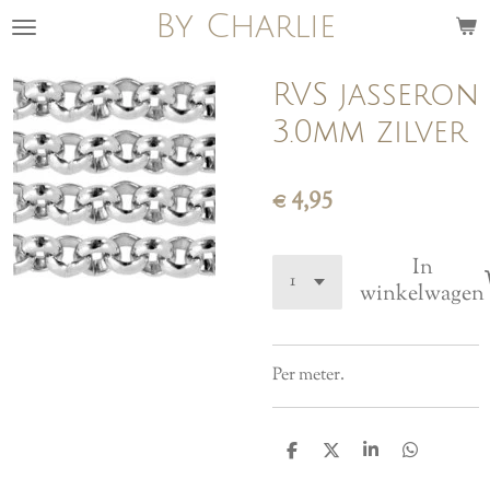
By Charlie
Ga
direct
naar
RVS jasseron
de
3.0mm zilver
hoofdinhoud
€ 4,95
In
winkelwagen
Per meter.
D
D
S
D
e
e
h
e