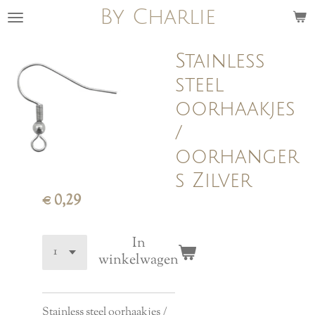
By Charlie
Ga
direct
naar
Stainless
de
steel
hoofdinhoud
oorhaakjes
/
oorhanger
s Zilver
€ 0,29
In
winkelwagen
Stainless steel oorhaakjes /