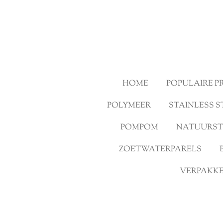
Ga
direct
naar
de
hoofdinhoud
HOME
POPULAIRE 
POLYMEER
STAINLESS S
POMPOM
NATUURS
ZOETWATERPARELS
VERPAKKE