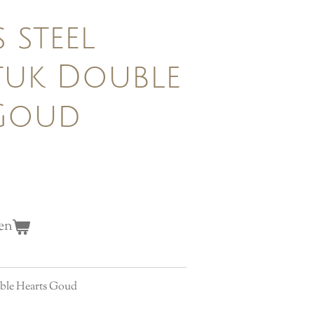
s steel
tuk Double
 Goud
en
ouble Hearts Goud