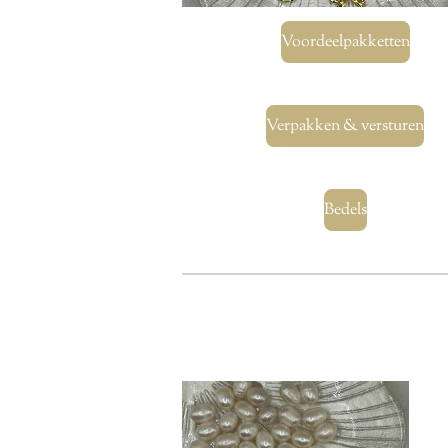
Voordeelpakketten
Verpakken & versturen
Bedels