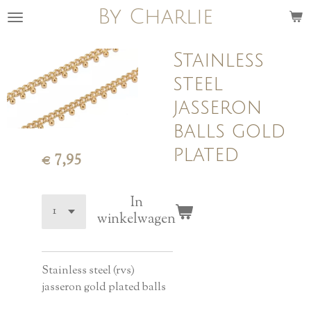
By Charlie
Ga
direct
naar
Stainless
de
steel
hoofdinhoud
jasseron
balls gold
plated
€ 7,95
In
winkelwagen
Stainless steel (rvs)
jasseron gold plated balls