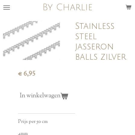
By Charlie
Ga
direct
naar
Stainless
de
steel
hoofdinhoud
jasseron
balls zilver
€ 6,95
In winkelwagen
Prijs per 50 cm
4mm