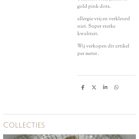
gold pink dots.
allergie vrij en verkleurd
niet. Super sterke
kwaliteit.
Wij verkopen dit artikel
per meter .
D
D
S
D
e
e
h
e
l
e
a
l
e
l
r
e
n
e
n
Collecties