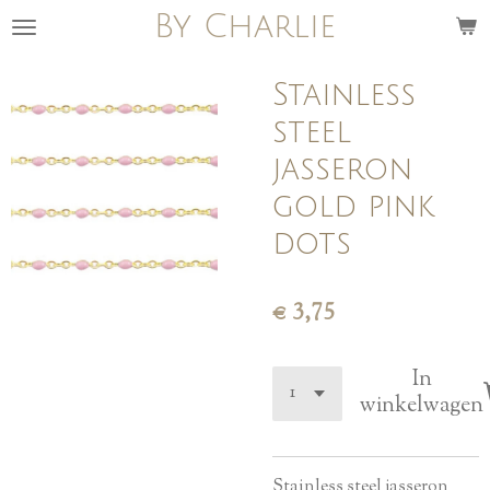
By Charlie
Ga
direct
naar
Stainless
de
steel
hoofdinhoud
jasseron
gold pink
dots
€ 3,75
In
winkelwagen
Stainless steel jasseron