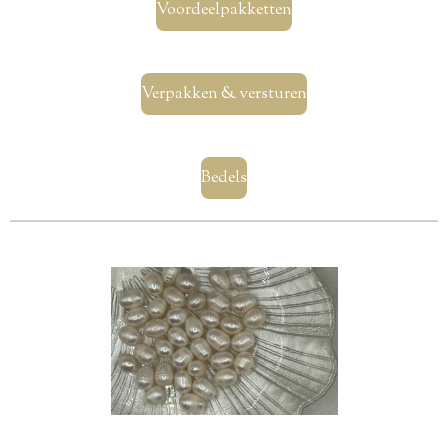
Voordeelpakketten
Verpakken & versturen
Bedels