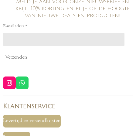
Meld je aan voor onze nieuwsbrief en
krijg 10% korting en blijf op de hoogte
van nieuwe deals en producten!
E-mailadres *
Verzenden
I
W
n
h
s
a
t
t
Klantenservice
a
s
g
A
r
p
Levertijd en verzendkosten
a
p
m