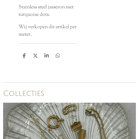
Stainless steel jasseron met
turquoise dots.
Wij verkopen dit artikel per
meter.
D
D
S
D
e
e
h
e
l
e
a
l
e
l
r
e
n
e
n
Collecties