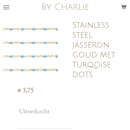
By Charlie
Ga
direct
naar
Stainless
de
steel
hoofdinhoud
jasseron
goud met
turqoise
dots
€ 3,75
Uitverkocht