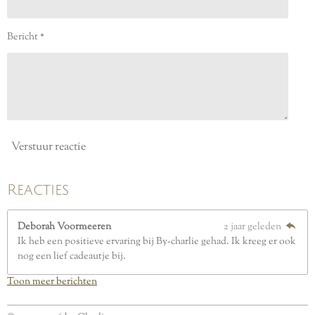
t
e
Bericht *
r
r
e
n
Verstuur reactie
Reacties
Deborah Voormeeren
2 jaar geleden
Ik heb een positieve ervaring bij By-charlie gehad. Ik kreeg er ook
nog een lief cadeautje bij.
Toon meer berichten