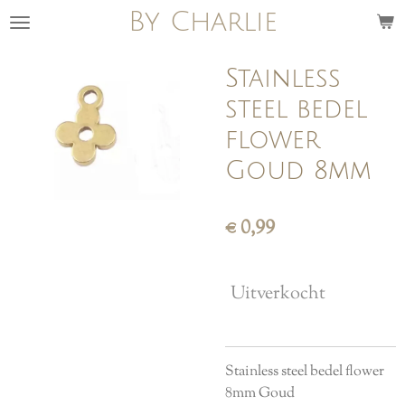
By Charlie
Ga
direct
naar
Stainless
de
steel bedel
hoofdinhoud
flower
Goud 8mm
€ 0,99
Uitverkocht
Stainless steel bedel flower
8mm Goud