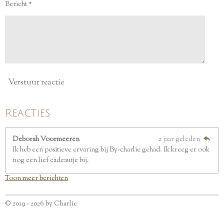
Bericht *
r
r
e
n
Verstuur reactie
Reacties
Deborah Voormeeren
2 jaar geleden
Ik heb een positieve ervaring bij By-charlie gehad. Ik kreeg er ook
nog een lief cadeautje bij.
Toon meer berichten
© 2019 - 2026 by Charlie