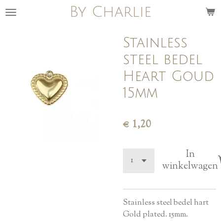
By Charlie
Ga
direct
naar
Stainless
de
steel bedel
hoofdinhoud
Heart Goud
15mm
€ 1,20
In
winkelwagen
Stainless steel bedel hart
Gold plated. 15mm.