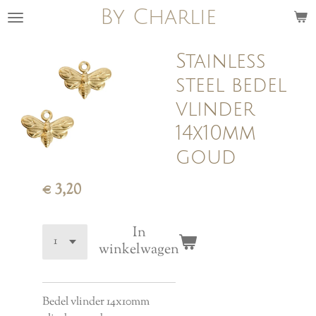
By Charlie
Ga
direct
naar
Stainless
de
steel bedel
hoofdinhoud
vlinder
14x10mm
goud
€ 3,20
In
winkelwagen
Bedel vlinder 14x10mm