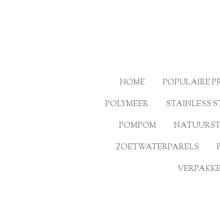
Ga
direct
naar
de
hoofdinhoud
HOME
POPULAIRE 
POLYMEER
STAINLESS S
POMPOM
NATUURS
ZOETWATERPARELS
VERPAKKE