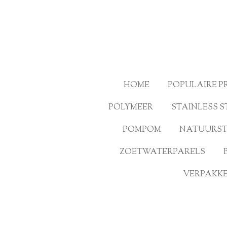
Ga
direct
naar
de
hoofdinhoud
HOME
POPULAIRE 
POLYMEER
STAINLESS S
POMPOM
NATUURS
ZOETWATERPARELS
VERPAKKE