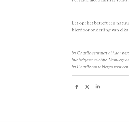
Per zakje met daarin 12 stuks.
Let op: het betreft een nat
hierdoor onderling van elka
by Charlie verstuurt al haar best
bubbeltjesenveloppe. Vanwege de
by Charlie om te kiezen voor ee
D
D
S
e
e
h
l
e
a
e
l
r
n
e