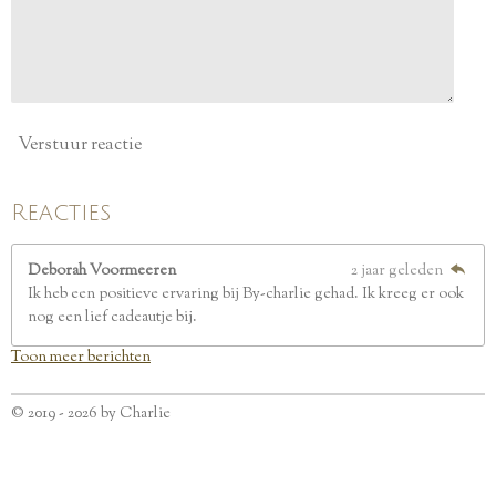
r
e
n
Verstuur reactie
Reacties
Deborah Voormeeren
2 jaar geleden
Ik heb een positieve ervaring bij By-charlie gehad. Ik kreeg er ook
nog een lief cadeautje bij.
Toon meer berichten
© 2019 - 2026 by Charlie