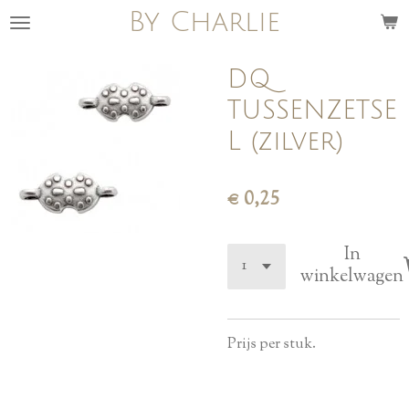
By Charlie
Ga
direct
naar
DQ
de
TUSSENZETSE
hoofdinhoud
L (zilver)
€ 0,25
In
winkelwagen
Prijs per stuk.