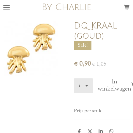
By Charlie
Ga
direct
naar
DQ KRAAL
de
(goud)
hoofdinhoud
Sale!
€ 0,90
€ 1,05
In
winkelwagen
Prijs per stuk