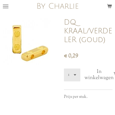
By Charlie
Ga
direct
naar
DQ
de
KRAAL/VERDE
hoofdinhoud
LER (goud)
€ 0,29
In
winkelwagen
Prijs per stuk.