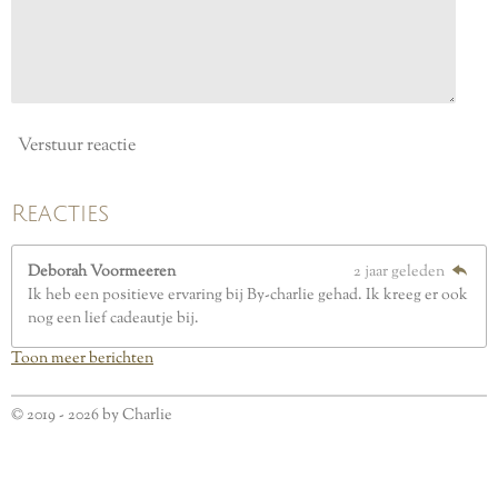
r
e
n
Verstuur reactie
Reacties
Deborah Voormeeren
2 jaar geleden
Ik heb een positieve ervaring bij By-charlie gehad. Ik kreeg er ook
nog een lief cadeautje bij.
Toon meer berichten
© 2019 - 2026 by Charlie