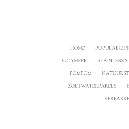
Ga
direct
naar
de
hoofdinhoud
HOME
POPULAIRE 
POLYMEER
STAINLESS S
POMPOM
NATUURS
ZOETWATERPARELS
VERPAKKE