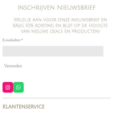
Inschrijven Nieuwsbrief
Meld je aan voor onze nieuwsbrief en
krijg 10% korting en blijf op de hoogte
van nieuwe deals en producten!
E-mailadres *
Verzenden
I
W
n
h
s
a
t
t
Klantenservice
a
s