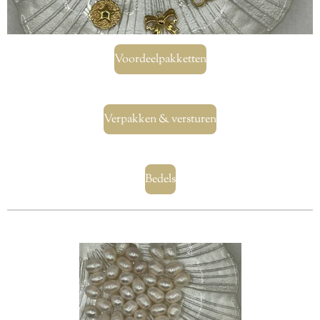
Voordeelpakketten
Verpakken & versturen
Bedels