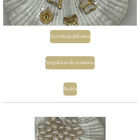
Voordeelpakketten
Verpakken & versturen
Bedels