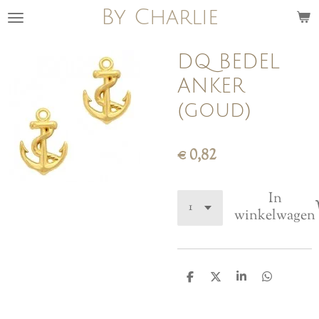
By Charlie
Ga
direct
naar
DQ BEDEL
de
ANKER
hoofdinhoud
(goud)
€ 0,82
In
winkelwagen
D
D
S
D
e
e
h
e
l
e
a
l
e
l
r
e