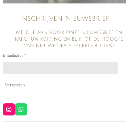
Inschrijven Nieuwsbrief
Meld je aan voor onze nieuwsbrief en
krijg 10% korting en blijf op de hoogte
van nieuwe deals en producten!
E-mailadres *
Verzenden
I
W
n
h
s
a
t
t