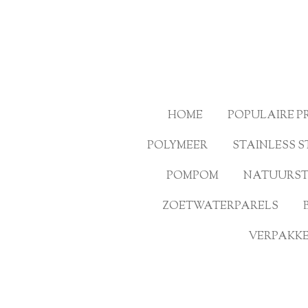
Ga
direct
naar
de
hoofdinhoud
HOME
POPULAIRE 
POLYMEER
STAINLESS S
POMPOM
NATUURS
ZOETWATERPARELS
VERPAKKE