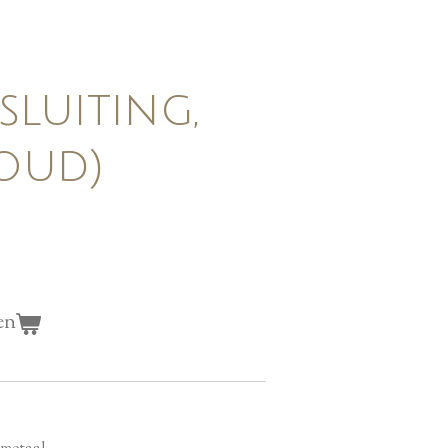
sluiting,
oud)
en