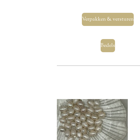
Verpakken & versturen
Bedels