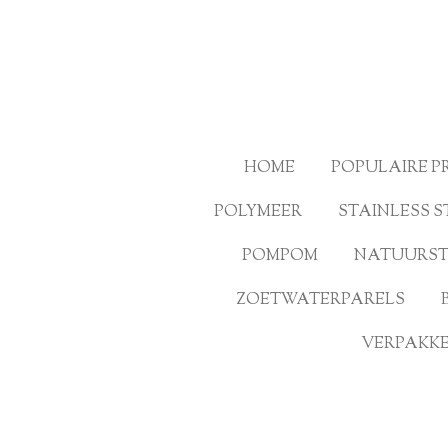
Ga
direct
naar
de
hoofdinhoud
HOME
POPULAIRE 
POLYMEER
STAINLESS S
POMPOM
NATUURS
ZOETWATERPARELS
VERPAKKE