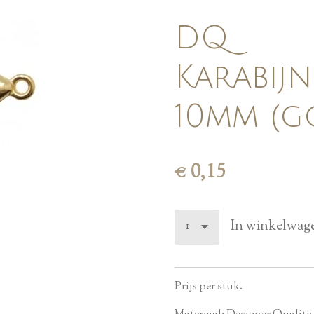
DQ
Karabijn
10mm (g
€ 0,15
In winkelwag
Prijs per stuk.