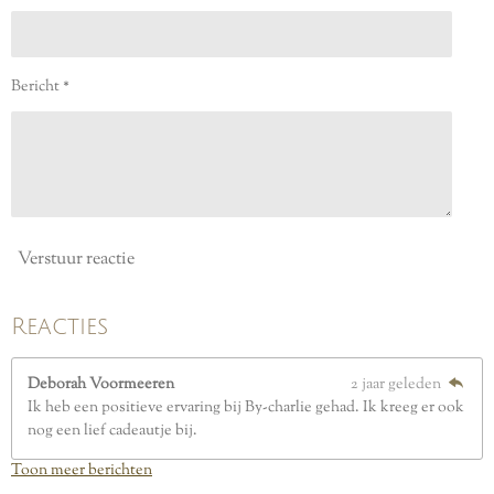
n
n
n
n
5
s
t
e
Bericht *
r
r
e
n
Verstuur reactie
Reacties
Deborah Voormeeren
2 jaar geleden
Ik heb een positieve ervaring bij By-charlie gehad. Ik kreeg er ook
nog een lief cadeautje bij.
Toon meer berichten