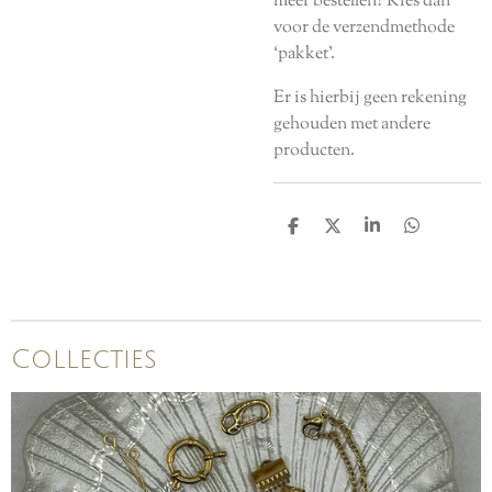
meer bestellen? Kies dan
voor de verzendmethode
‘pakket’.
Er is hierbij geen rekening
gehouden met andere
producten.
D
D
S
D
e
e
h
e
l
e
a
l
e
l
r
e
n
e
n
Collecties