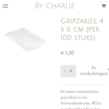
By Charlie
Ga
direct
naar
Gripzakjes, 4
de
x 6 cm (per
hoofdinhoud
100 stuks)
€ 1,50
In
winkelwagen
Er passen maximaal 600
gripzakjes in een
brievenbusdoosje. Wil je