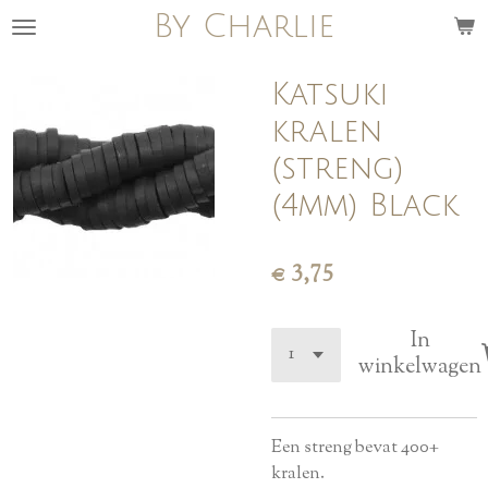
By Charlie
Ga
direct
naar
Katsuki
de
kralen
hoofdinhoud
(streng)
(4mm) Black
€ 3,75
In
winkelwagen
Een streng bevat 400+
kralen.