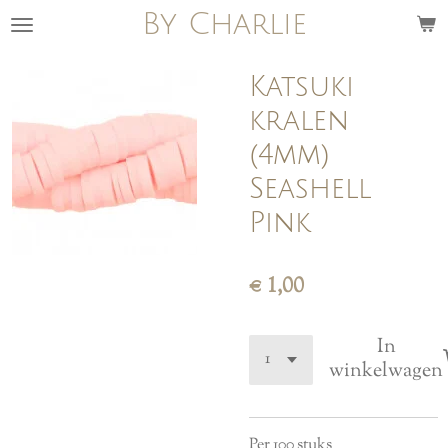
By Charlie
Ga
direct
naar
Katsuki
de
kralen
hoofdinhoud
(4mm)
Seashell
Pink
€ 1,00
In
winkelwagen
Per 100 stuks