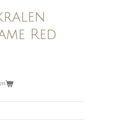
kralen
lame Red
en