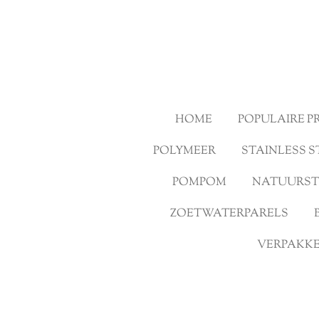
Ga
direct
naar
de
hoofdinhoud
HOME
POPULAIRE 
POLYMEER
STAINLESS S
POMPOM
NATUURS
ZOETWATERPARELS
VERPAKKE