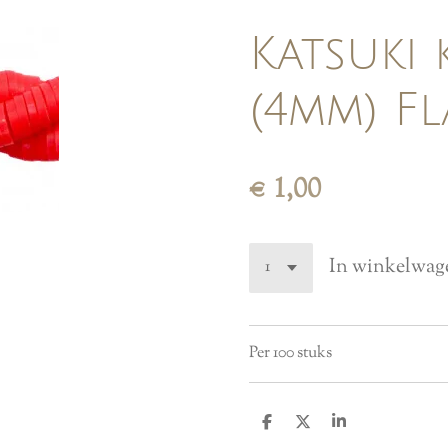
Katsuki 
(4mm) F
€ 1,00
In winkelwag
Per 100 stuks
D
D
S
e
e
h