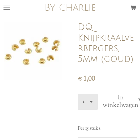
By Charlie
Ga
direct
naar
DQ
de
Knijpkraalve
hoofdinhoud
rbergers,
5mm (goud)
€ 1,00
In
winkelwagen
Per 15 stuks.