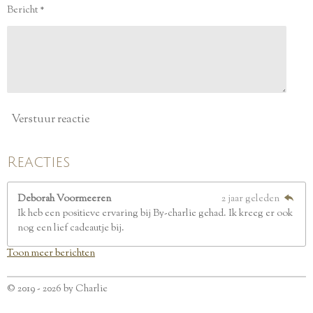
e
Bericht *
r
r
e
n
Verstuur reactie
Reacties
Deborah Voormeeren
2 jaar geleden
Ik heb een positieve ervaring bij By-charlie gehad. Ik kreeg er ook
nog een lief cadeautje bij.
Toon meer berichten
© 2019 - 2026 by Charlie