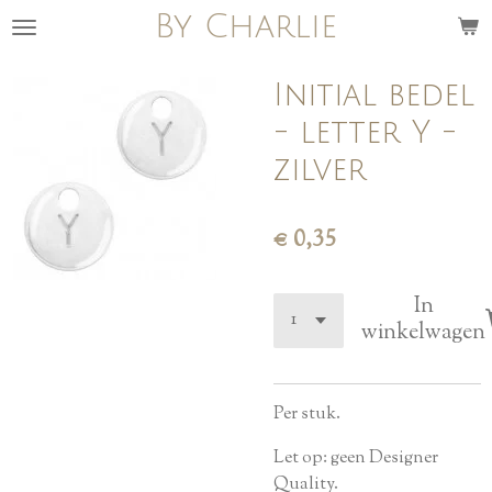
By Charlie
Ga
direct
naar
Initial bedel
de
- letter Y -
hoofdinhoud
zilver
€ 0,35
In
winkelwagen
Per stuk.
Let op: geen Designer
Quality.