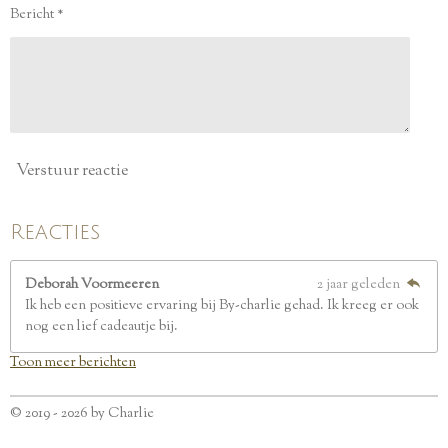
e
Bericht *
r
r
e
n
Verstuur reactie
Reacties
Deborah Voormeeren
2 jaar geleden
Ik heb een positieve ervaring bij By-charlie gehad. Ik kreeg er ook
nog een lief cadeautje bij.
Toon meer berichten
© 2019 - 2026 by Charlie