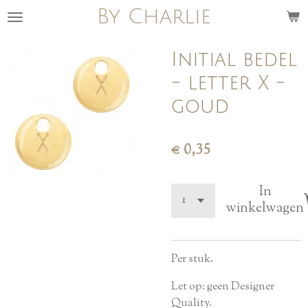
By Charlie
Ga
direct
naar
Initial bedel
de
- letter X -
hoofdinhoud
goud
€ 0,35
In
winkelwagen
Per stuk.
Let op: geen Designer
Quality.