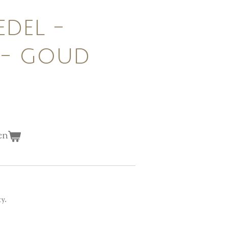
edel -
P - goud
en
ty.