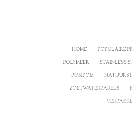
Ga
direct
naar
de
hoofdinhoud
HOME
POPULAIRE 
POLYMEER
STAINLESS S
POMPOM
NATUURS
ZOETWATERPARELS
VERPAKKE