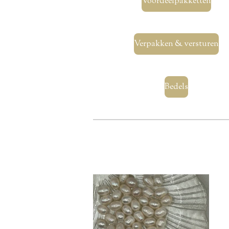
Voordeelpakketten
Verpakken & versturen
Bedels