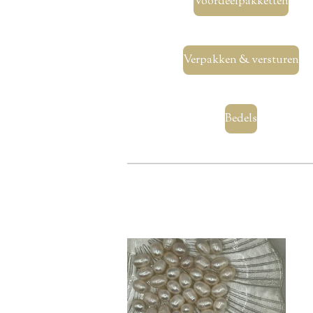
Voordeelpakketten
Verpakken & versturen
Bedels