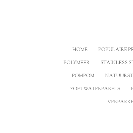
Ga
direct
naar
de
hoofdinhoud
HOME
POPULAIRE 
POLYMEER
STAINLESS S
POMPOM
NATUURS
ZOETWATERPARELS
VERPAKKE