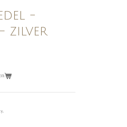
edel -
- zilver
en
ty.