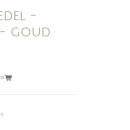
edel -
F - goud
en
ty.