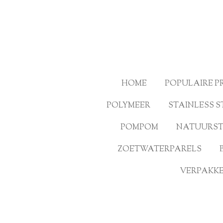
Ga
direct
naar
de
hoofdinhoud
HOME
POPULAIRE 
POLYMEER
STAINLESS S
POMPOM
NATUURS
ZOETWATERPARELS
VERPAKKE