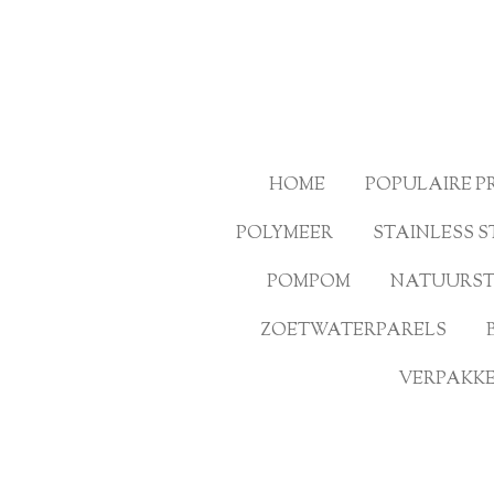
Ga
direct
naar
de
hoofdinhoud
HOME
POPULAIRE 
POLYMEER
STAINLESS S
POMPOM
NATUURS
ZOETWATERPARELS
VERPAKKE