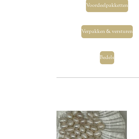
Voordeelpakketten
Verpakken & versturen
Bedels