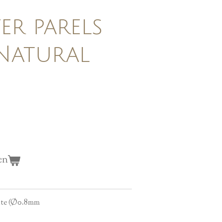
er parels
Natural
en
ite
(Ø0.8mm