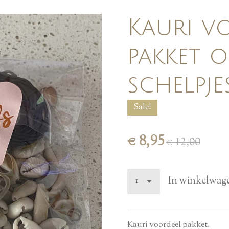
Kauri v
pakket 
schelpje
Sale!
€ 8,95
€ 12,00
In winkelwag
Kauri voordeel pakket.