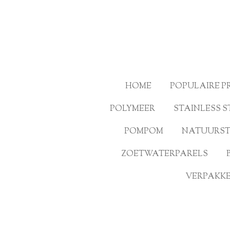
Ga
direct
naar
de
hoofdinhoud
HOME
POPULAIRE 
POLYMEER
STAINLESS S
POMPOM
NATUURS
ZOETWATERPARELS
VERPAKKE