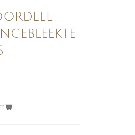
oordeel
ongebleekte
s
en