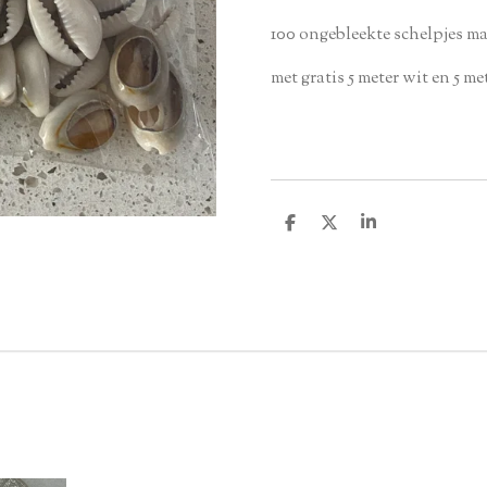
100 ongebleekte schelpjes m
met gratis 5 meter wit en 5 
D
D
S
e
e
h
l
e
a
e
l
r
n
e