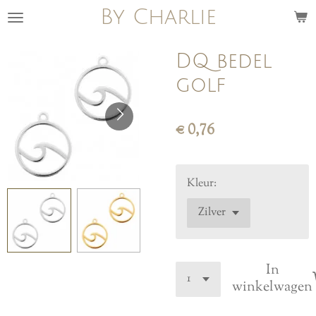
By Charlie
Ga
direct
naar
DQ bedel
de
golf
hoofdinhoud
€ 0,76
Kleur:
In
winkelwagen