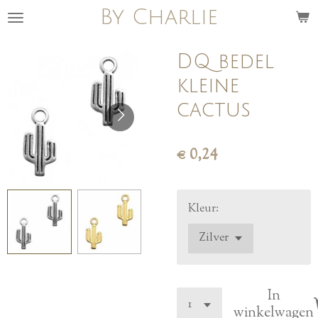
By Charlie
Ga
direct
naar
DQ bedel
de
kleine
hoofdinhoud
cactus
€ 0,24
Kleur:
In
winkelwagen