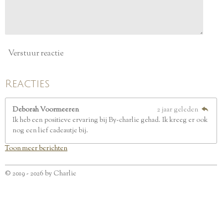
e
n
Verstuur reactie
Reacties
Deborah Voormeeren
2 jaar geleden
Ik heb een positieve ervaring bij By-charlie gehad. Ik kreeg er ook
nog een lief cadeautje bij.
Toon meer berichten
© 2019 - 2026 by Charlie