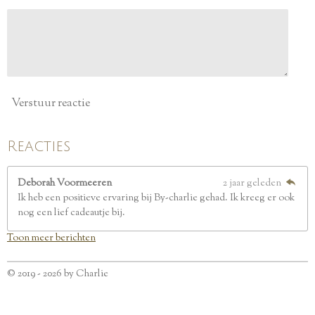
r
e
n
Verstuur reactie
Reacties
Deborah Voormeeren
2 jaar geleden
Ik heb een positieve ervaring bij By-charlie gehad. Ik kreeg er ook
nog een lief cadeautje bij.
Toon meer berichten
© 2019 - 2026 by Charlie