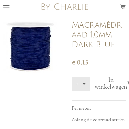
By Charlie
Ga
direct
naar
Macramédr
de
aad 1.0mm
hoofdinhoud
Dark Blue
€ 0,15
In
winkelwagen
Per meter.
Zolang de voorraad strekt.