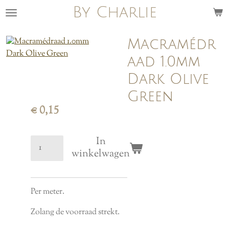
By Charlie
Ga
direct
naar
Macramédr
de
aad 1.0mm
hoofdinhoud
Dark Olive
Green
€ 0,15
In
winkelwagen
Per meter.
Zolang de voorraad strekt.