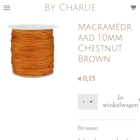
By Charlie
Ga
direct
naar
Macramédr
de
aad 1.0mm
hoofdinhoud
Chestnut
Brown
€ 0,15
In
winkelwagen
Per meter.