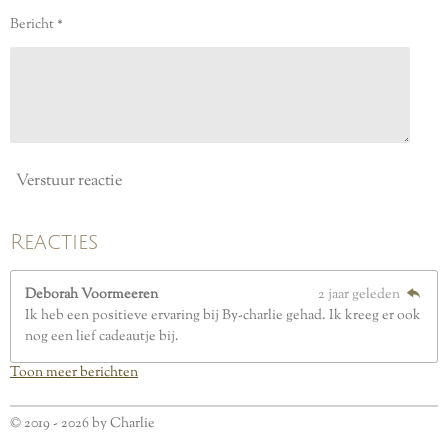
e
Bericht *
r
r
e
n
Verstuur reactie
Reacties
Deborah Voormeeren
2 jaar geleden
Ik heb een positieve ervaring bij By-charlie gehad. Ik kreeg er ook
nog een lief cadeautje bij.
Toon meer berichten
© 2019 - 2026 by Charlie