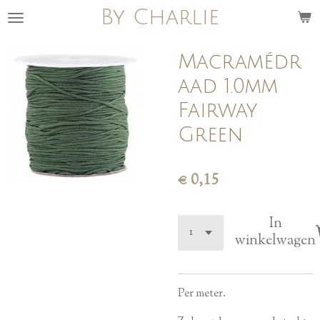
By Charlie
Ga
direct
naar
Macramédr
de
aad 1.0mm
hoofdinhoud
Fairway
Green
€ 0,15
In
winkelwagen
Per meter.