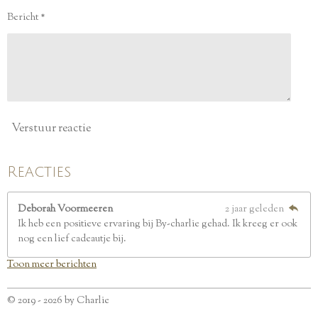
e
Bericht *
r
r
e
n
Verstuur reactie
Reacties
Deborah Voormeeren
2 jaar geleden
Ik heb een positieve ervaring bij By-charlie gehad. Ik kreeg er ook
nog een lief cadeautje bij.
Toon meer berichten
© 2019 - 2026 by Charlie